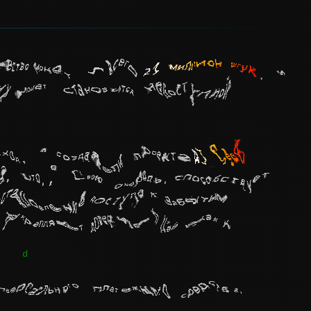
ество монет — всего
21 миллион штук
, и
их монет становится недоступной
.
оход, а создатели проекта
AI Seed
, что, в свою очередь, способствует
сстановление доступа к забытым
и укрепляет доверие к ней как к
иверсального платежного средства.