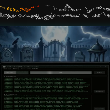
ые BTC-кошельки
могут содержать как небол
оходом пользователей программы AI Seed P