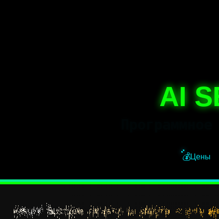
AI 
Программное
💰
Цены
Самые быстрые деньги в крипте — это де