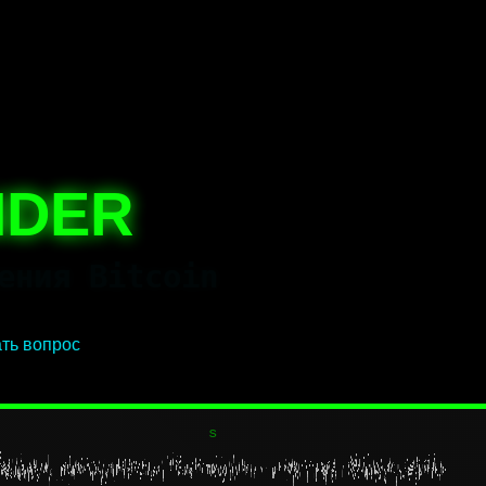
NDER
ения Bitcoin
ть вопрос
ачем покупать Биткоин, когда блокчейн