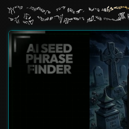
Нужно понимать тот факт, что
заброшенн
BTC, что является своего рода прямым д