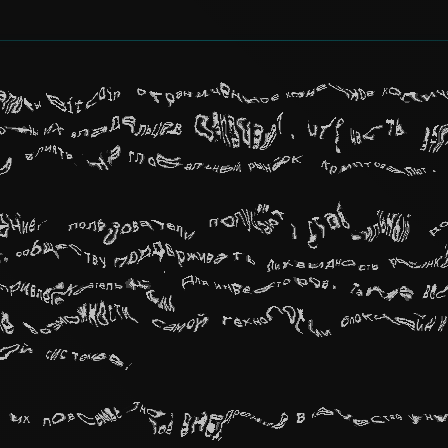
алюты Bitcoin ограниченное конечное колич
оны их владельцев означает, что часть эт
о влиять на глобальный рынок криптовалют
щение, пользователи получают стабильный д
сообществу поддерживать ликвидность рынка
привлекательным для инвесторов. Также во
е возможности самой технологии блокчейн 
ой системе.
 их повсеместное внедрение в качестве ун