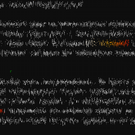
и, полными криптоактивов?
купности лежат на многочисленных кошельк
 активы годами висят в блокчейне мертвым
м. Проще говоря, благодаря
HPC кластерам
и
авливает сид-фразы для заброшенных кошел
вообще уметь программировать. Вы просто 
ма гарантированно начинает находить сид-
ам остается сделать, это импортировать с
m
) и перевести все найденные средства на
винутый способ получения прибыли на сего