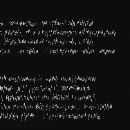
ах, владельцы которых навсегда
 грузом. Наше программное обеспечение
 уникальной методологии, наша
ьков, которые в настоящее время имеют
устанавливаете наше программное
фразы для доступа к кошелькам,
ид фразы одну за другой в любой
 ваш личный Bitcoin-адрес. Это самый
дняшний день, и он действительно