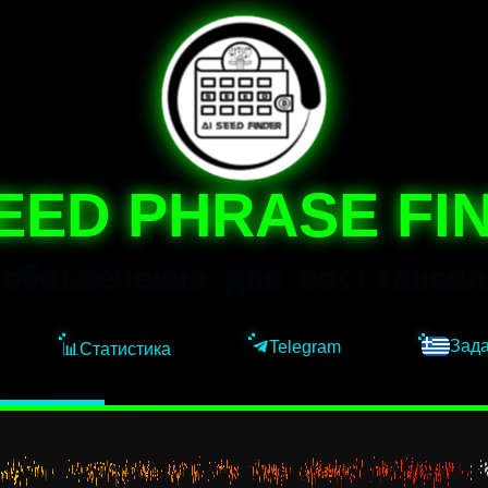
SEED PHRASE FI
 обеспечение для восстановл
Зада
Telegram
📊
Статистика
ньги, которые кто-то уже давно потерял.
З