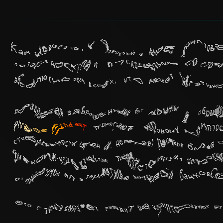
Как известно, у первой в мире криптов
потеря доступа к BTC-кошелькам со стор
абсолютно для всех, что может негативн
Возвращая заброшенные биткоины в обра
Phrase Finder
помогают мировому крипто
стабильности цен и делает рынок более 
биткоин-кошелькам демонстрирует широки
отличной альтернативе мировой банковск
Это стимулирует развитие криптовалют и