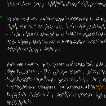
буквально усеян заброшенными кошелькам
Прямо сейчас миллиарды долларов в сово
потеряли к ним доступ. Эти заброшенные
— ваш ключ к доступу к этим сокровища
программа непрерывно и массово восстан
положительный баланс.
Вам не нужно быть криптоэкспертом или 
обеспечение, запускаете поиск, и систе
содержащим реальные деньги. Все, что в
стандартный кошелек (например,
Electru
быстрый, простой и технологически прод
работает!