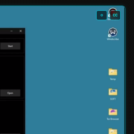
CC
⚙️